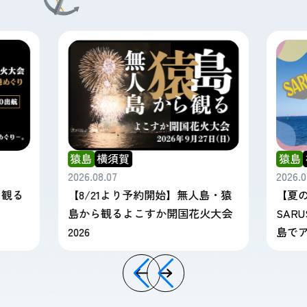
猿島
横須賀
猿島
横須賀
026.08.07
2026.07.28
【8/21より予約開始】無人島・猿
【夏の猿島を満喫し
島から観るよこすか開国花火大会
SARUSHIMA SUMME
026
島でアツい思い出を