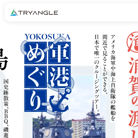
株
式
会
社
ト
ラ
イ
ア
ン
グ
ル